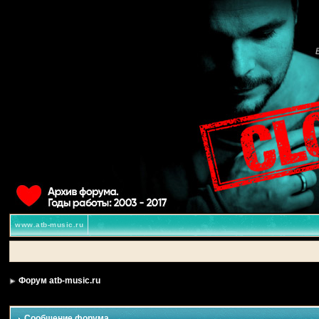
www.atb-music.ru
Форум atb-music.ru
Сообщение форума