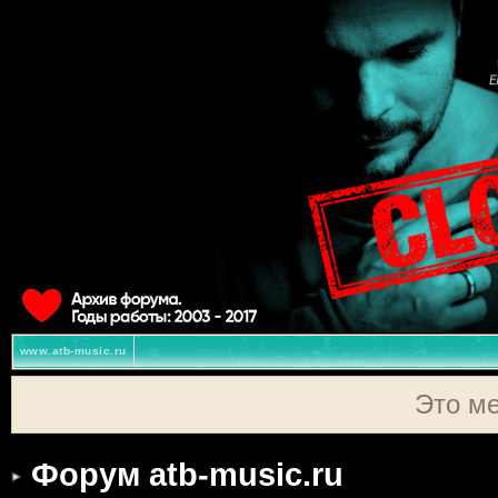
www.atb-music.ru
Это м
Форум atb-music.ru