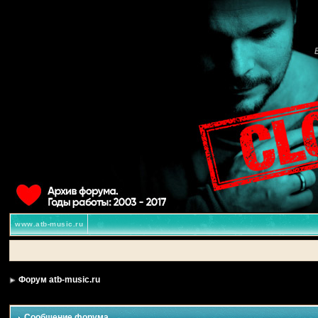
www.atb-music.ru
Форум atb-music.ru
Сообщение форума