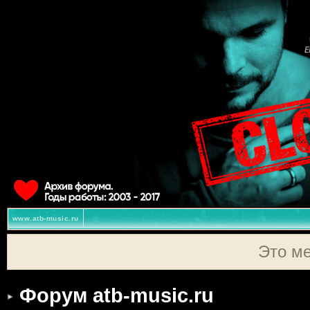
www.atb-music.ru
Это м
Форум atb-music.ru