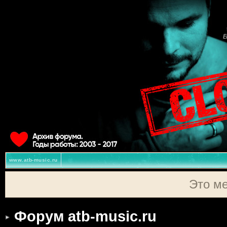
www.atb-music.ru
Это м
Форум atb-music.ru