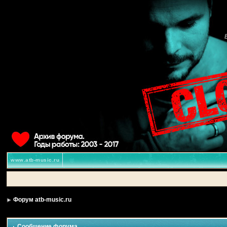
www.atb-music.ru
Форум atb-music.ru
Сообщение форума